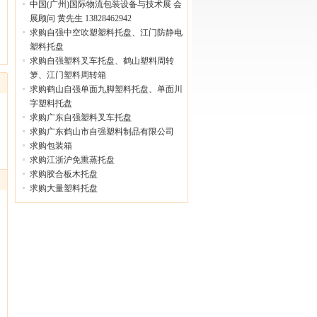
中国(广州)国际物流包装设备与技术展 会
展顾问 黄先生 13828462942
求购自强中空吹塑塑料托盘、江门防静电
塑料托盘
求购自强塑料叉车托盘、鹤山塑料周转
箩、江门塑料周转箱
求购鹤山自强单面九脚塑料托盘、单面川
字塑料托盘
求购广东自强塑料叉车托盘
求购广东鹤山市自强塑料制品有限公司
求购包装箱
求购江浙沪免熏蒸托盘
求购胶合板木托盘
求购大量塑料托盘