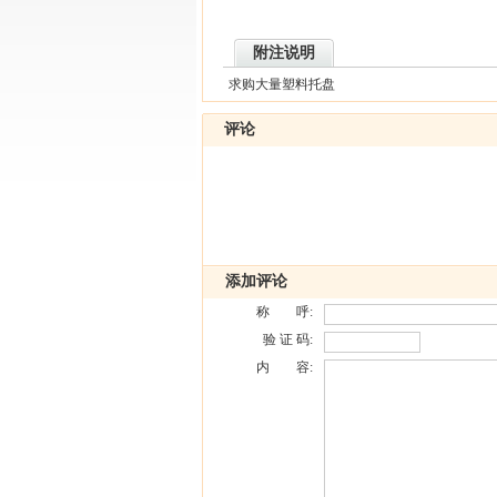
附注说明
求购大量塑料托盘
评论
添加评论
称 呼:
验 证 码:
内 容: