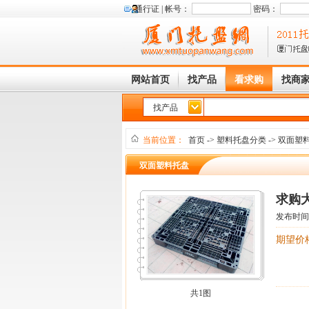
通行证 |
帐号：
密码：
网站首页
找产品
看求购
找商
找产品
当前位置：
首页
->
塑料托盘分类
->
双面塑
双面塑料托盘
求购
发布时间
期望价
共1图